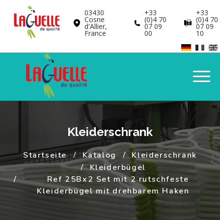
Cookie-Einstellungen
03430
+33
+33
Cosne
(0)4 70
(0)4 70
d'Allier,
07 09
07 09
France
00
10
Kleiderschrank
Startseite
Katalog
Kleiderschrank
Kleiderbügel
Ref 25Bx2 Set mit 2 rutschfeste
Kleiderbügel mit drehbarem Haken