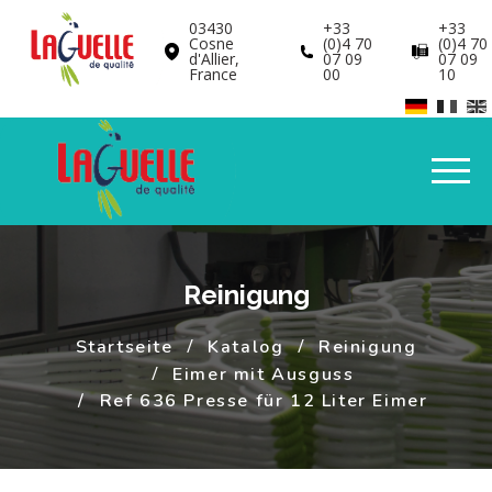
Cookie-Einstellungen
03430
+33
+33
Cosne
(0)4 70
(0)4 70
d'Allier,
07 09
07 09
France
00
10
Reinigung
Startseite
Katalog
Reinigung
Eimer mit Ausguss
Ref 636 Presse für 12 Liter Eimer