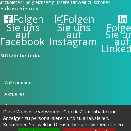
anzubieten und gleichzeitig unsere Umwelt zu schonen.
Folgen Sie uns
Folgen
Folgen
Sie uns
Sie uns
Folg
auf
auf
Sie u
Facebook
Instagram
auf
Linke
Nützliche links
Willkommen
Aktuelles
Kontakt
Diese Webseite verwendet 'Cookies' um Inhalte und
Das Unternehmen
Anzeigen zu personalisieren und zu analysieren.
Bestimmen Sie, welche Dienste benutzt werden dürfen
Kontaktieren Sie uns
Unsere Werte und Zertifizierungen