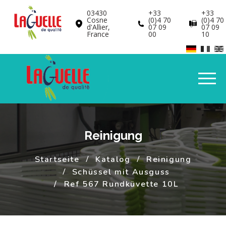
Cookie-Einstellungen
03430
+33
+33
Cosne
(0)4 70
(0)4 70
d'Allier,
07 09
07 09
France
00
10
Reinigung
Startseite
Katalog
Reinigung
Schüssel mit Ausguss
Ref 567 Rundküvette 10L