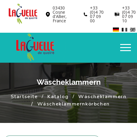
Cookie-Einstellungen
03430
+33
+33
Cosne
(0)4 70
(0)4 70
d'Allier,
07 09
07 09
France
00
10
Wäscheklammern
Startseite
Katalog
Wäscheklammern
Wäscheklammernkörbchen