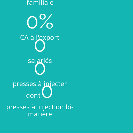
familiale
0
0
CA à l'export
0
salariés
0
presses à injecter
dont
presses à injection bi-
matière