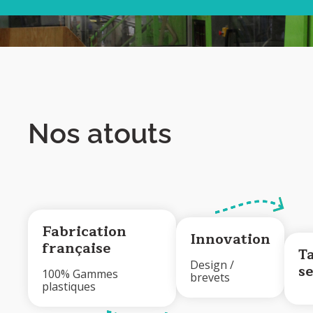
Nos atouts
Fabrication
Innovation
française
T
Design /
s
100% Gammes
brevets
plastiques