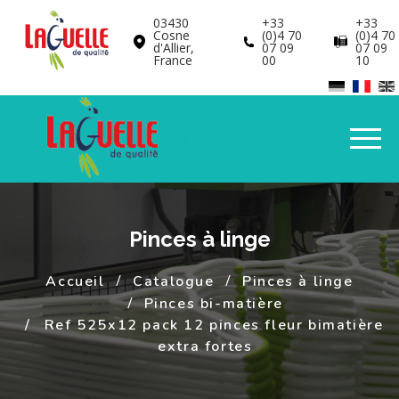
Panneau de gestion des cookies
03430
+33
+33
Cosne
(0)4 70
(0)4 70
d'Allier,
07 09
07 09
France
00
10
Pinces à linge
Accueil
Catalogue
Pinces à linge
Pinces bi-matière
Ref 525x12 pack 12 pinces fleur bimatière
extra fortes