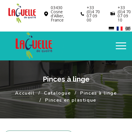
Panneau de gestion des cookies
03430
+33
+33
Cosne
(0)4 70
(0)4 70
d'Allier,
07 09
07 09
France
00
10
Pinces à linge
Accueil
Catalogue
Pinces à linge
Pinces en plastique